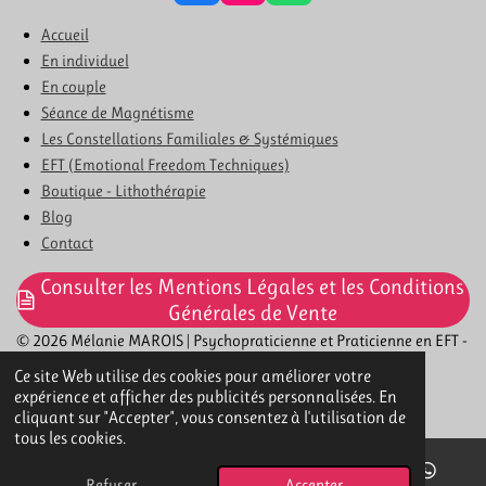
a
n
h
c
s
a
Accueil
e
t
t
En individuel
b
a
s
En couple
o
g
A
Séance de Magnétisme
o
r
p
k
a
p
Les Constellations Familiales & Systémiques
m
EFT (Emotional Freedom Techniques)
Boutique - Lithothérapie
Blog
Contact
Consulter les Mentions Légales et les Conditions
Générales de Vente
© 2026 Mélanie MAROIS | Psychopraticienne et Praticienne en EFT -
Constellations Familiales et Systémiques - Magnétisme
Ce site Web utilise des cookies pour améliorer votre
expérience et afficher des publicités personnalisées. En
Propulsé par
Webador
cliquant sur "Accepter", vous consentez à l'utilisation de
tous les cookies.
Refuser
Accepter