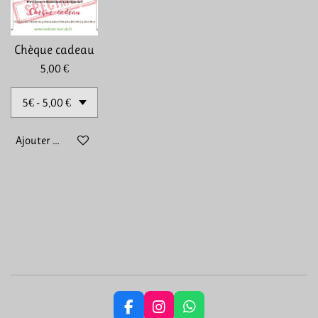
Chèque cadeau
5,00 €
Ajouter au panier
F
I
W