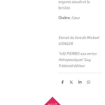
organes sexuels et la
fertilité
Chakra :
Cœur
Extrait du livre de Mickael
GIENGER
"430 PIERRES aux vertus
thérapeutiques" Guy
Trédaniel éditeur
P
P
P
P
a
a
a
a
r
r
r
r
t
t
t
t
a
a
a
a
g
g
g
g
HAUT