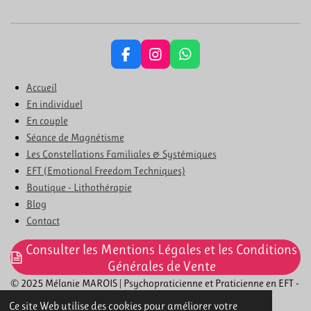
F
I
W
a
n
h
c
s
a
Accueil
e
t
t
En individuel
b
a
s
En couple
o
g
A
Séance de Magnétisme
o
r
p
k
a
p
Les Constellations Familiales & Systémiques
m
EFT (Emotional Freedom Techniques)
Boutique - Lithothérapie
Blog
Contact
Consulter les Mentions Légales et les Conditions
Générales de Vente
© 2025 Mélanie MAROIS | Psychopraticienne et Praticienne en EFT -
Constellations Familiales et Systémiques - Magnétisme
Ce site Web utilise des cookies pour améliorer votre